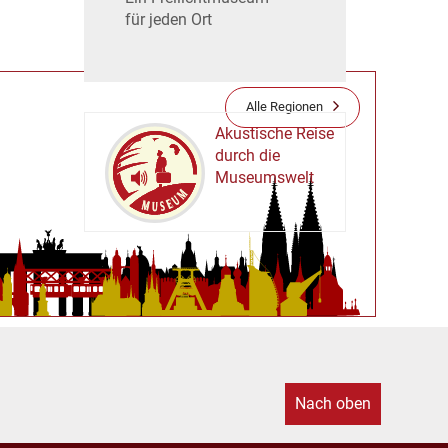
für jeden Ort
Alle Regionen
Akustische Reise
durch die
Museumswelt
M
U
E
M
S
U
Nach oben