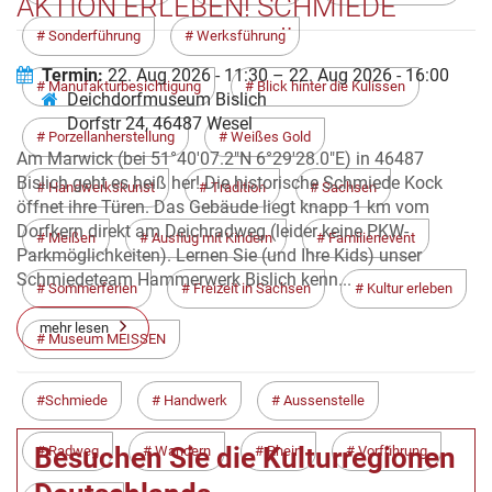
AKTION ERLEBEN! SCHMIEDE
KOCK IN BISLICH GEÖFFNET!
Sonderführung
Werksführung
Termin:
22. Aug 2026 - 11:30 – 22. Aug 2026 - 16:00
Manufakturbesichtigung
Blick hinter die Kulissen
Deichdorfmuseum Bislich
Dorfstr 24, 46487 Wesel
Porzellanherstellung
Weißes Gold
Am Marwick (bei 51°40'07.2"N 6°29'28.0"E) in 46487
Bislich geht es heiß her! Die historische Schmiede Kock
Handwerkskunst
Tradition
Sachsen
öffnet ihre Türen. Das Gebäude liegt knapp 1 km vom
Dorfkern direkt am Deichradweg (leider keine PKW-
Meißen
Ausflug mit Kindern
Familienevent
Parkmöglichkeiten). Lernen Sie (und Ihre Kids) unser
Schmiedeteam Hammerwerk Bislich kenn...
Sommerferien
Freizeit in Sachsen
Kultur erleben
mehr lesen
Museum MEISSEN
Schmiede
Handwerk
Aussenstelle
Besuchen Sie die Kulturregionen
Radweg
Wandern
Rhein
Vorführung