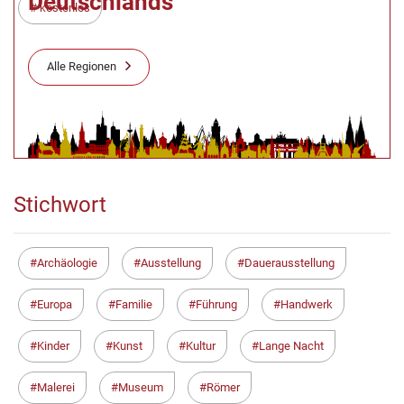
Deutschlands
kostenlos
Alle Regionen
Stichwort
Archäologie
Ausstellung
Dauerausstellung
Europa
Familie
Führung
Handwerk
Kinder
Kunst
Kultur
Lange Nacht
Malerei
Museum
Römer