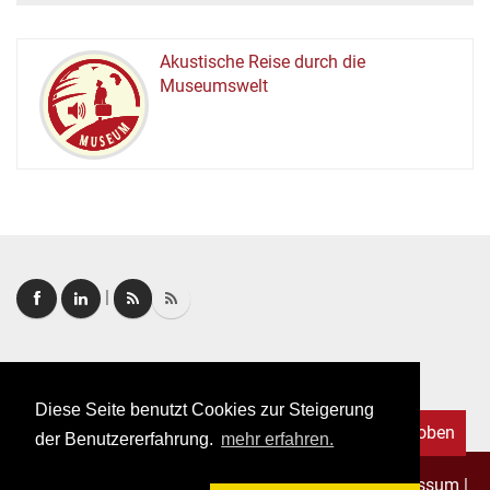
Akustische Reise durch die
Museumswelt
M
U
E
M
S
U
|
Login
|
FAQ
Diese Seite benutzt Cookies zur Steigerung
Nach oben
der Benutzererfahrung.
mehr erfahren.
Copyright © 2026. Alle Rechte vorbehalten.
–
Impressum
|