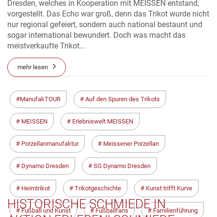
Dresden, welches in Kooperation mit MEISSEN entstand,
vorgestellt. Das Echo war groß, denn das Trikot wurde nicht
nur regional gefeiert, sondern auch national bestaunt und
sogar international bewundert. Doch was macht das
meistverkaufte Trikot...
mehr lesen
ManufakTOUR
Auf den Spuren des Trikots
MEISSEN
Erlebniswelt MEISSEN
Porzellanmanufaktur
Meissener Porzellan
Dynamo Dresden
SG Dynamo Dresden
Heimtrikot
Trikotgeschichte
Kunst trifft Kurve
HISTORISCHE SCHMIEDE IN
Fußball und Kunst
Fußballfans
Familienführung