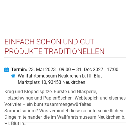
EINFACH SCHÖN UND GUT -
PRODUKTE TRADITIONELLEN
HANDWERKS AUS DEM LANDKREIS
CHAM UND DER REGION KLATOVY
Termin:
23. Mar 2023 - 09:00 – 31. Dec 2027 - 17:00
Wallfahrtsmuseum Neukirchen b. Hl. Blut
Marktplatz 10, 93453 Neukirchen
Krug und Klöppelspitze, Bürste und Glasperle,
Holzschwinge und Papierröschen, Webteppich und eisernes
Votivtier – ein bunt zusammengewürfeltes
Sammelsurium? Was verbindet diese so unterschiedlichen
Dinge miteinander, die im Wallfahrtsmuseum Neukirchen b.
Hl. Blut in...