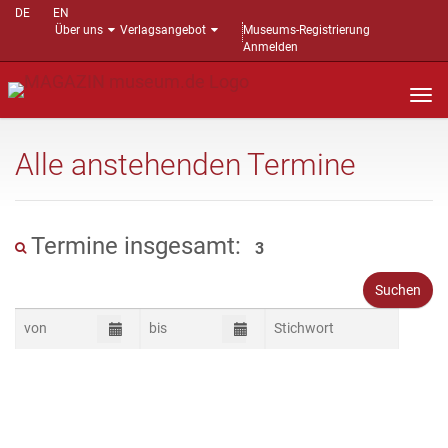
DE
EN
Über uns
Verlagsangebot
Museums-Registrierung
Anmelden
Nav
auf
Alle anstehenden Termine
Termine insgesamt:
3