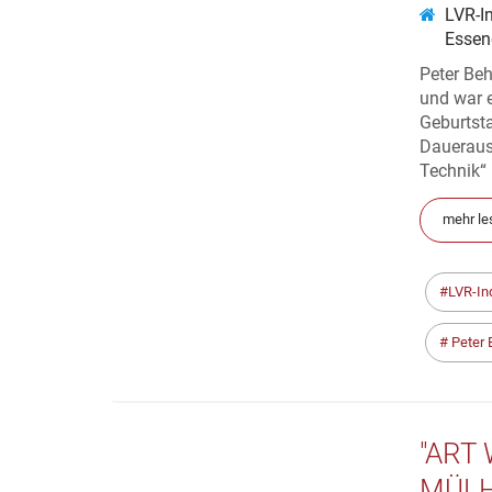
LVR-I
Essen
Peter Be
und war e
Geburtst
Daueraus
Technik“ 
mehr le
LVR-In
Peter 
"ART
MÜLH