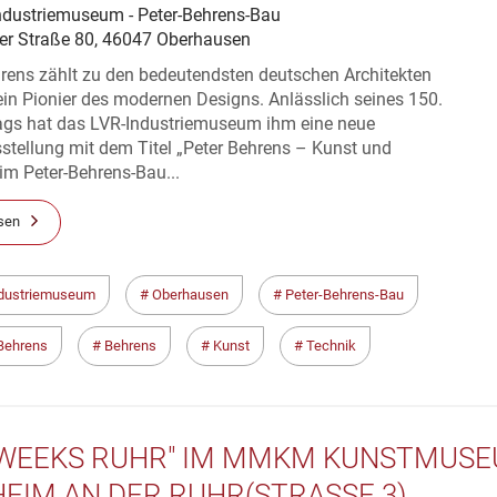
ndustriemuseum - Peter-Behrens-Bau
er Straße 80, 46047 Oberhausen
hrens zählt zu den bedeutendsten deutschen Architekten
in Pionier des modernen Designs. Anlässlich seines 150.
ags hat das LVR-Industriemuseum ihm eine neue
stellung mit dem Titel „Peter Behrens – Kunst und
im Peter-Behrens-Bau...
sen
dustriemuseum
Oberhausen
Peter-Behrens-Bau
Behrens
Behrens
Kunst
Technik
 WEEKS RUHR" IM MMKM KUNSTMUS
EIM AN DER RUHR(STRASSE 3)