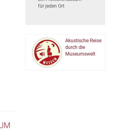
für jeden Ort
Akustische Reise
durch die
Museumswelt
M
U
E
M
S
U
EUM