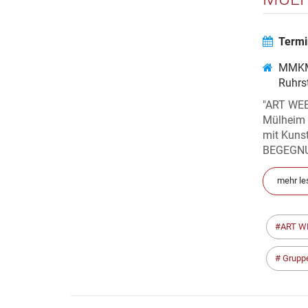
Termi
MMKM
Ruhrs
"ART WEE
Mülheim 
mit Kunst
BEGEGNUN
mehr le
ART W
Grupp