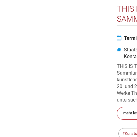
THIS
SAMM
Termi
Staats
Konra
THIS IS 
Sammlung
künstler
20. und 2
Werke The
untersuch
mehr le
Kunst