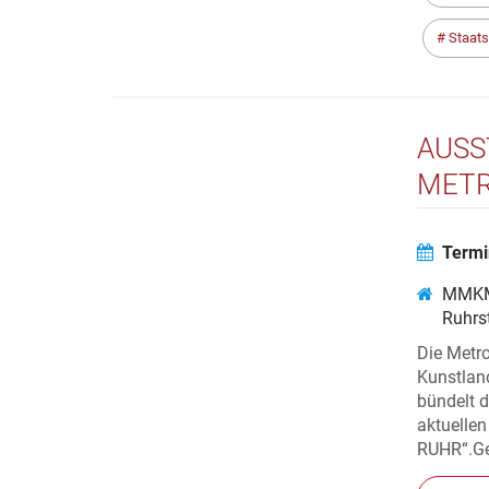
Staats
AUSS
METR
MUSE
Termi
MMKM
Ruhrs
Die Metro
Kunstlan
bündelt 
aktuell
RUHR“.Gez