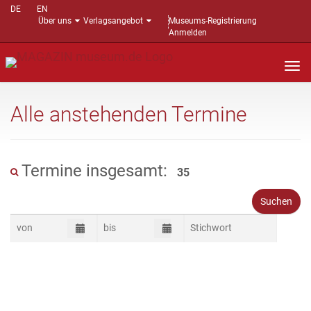
DE
EN
Über uns
Verlagsangebot
Museums-Registrierung
Anmelden
Nav
auf
Alle anstehenden Termine
Termine insgesamt:
35