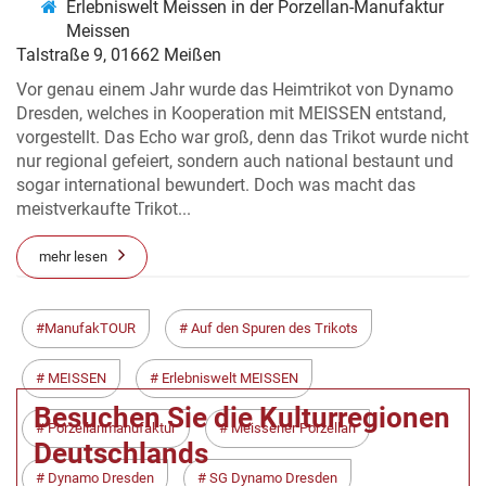
Erlebniswelt Meissen in der Porzellan-Manufaktur
Meissen
Talstraße 9, 01662 Meißen
Vor genau einem Jahr wurde das Heimtrikot von Dynamo
Dresden, welches in Kooperation mit MEISSEN entstand,
vorgestellt. Das Echo war groß, denn das Trikot wurde nicht
nur regional gefeiert, sondern auch national bestaunt und
sogar international bewundert. Doch was macht das
meistverkaufte Trikot...
mehr lesen
< Zurück
Weiter >
ManufakTOUR
Auf den Spuren des Trikots
MEISSEN
Erlebniswelt MEISSEN
Besuchen Sie die Kulturregionen
Porzellanmanufaktur
Meissener Porzellan
Deutschlands
Dynamo Dresden
SG Dynamo Dresden