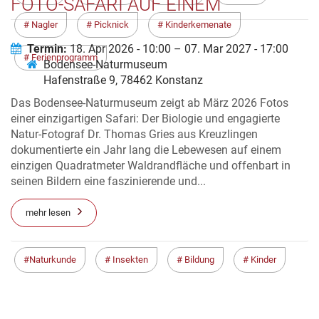
OTO-SAFARI AUF EINEM Q
UADRATMETER KONSTANZ
Nagler
Picknick
Kinderkemenate
Termin:
18. Apr 2026 - 10:00 – 07. Mar 2027 - 17:00
Ferienprogramm
Bodensee-Naturmuseum
Hafenstraße 9, 78462 Konstanz
Das Bodensee-Naturmuseum zeigt ab März 2026 Fotos
einer einzigartigen Safari: Der Biologie und engagierte
Natur-Fotograf Dr. Thomas Gries aus Kreuzlingen
dokumentierte ein Jahr lang die Lebewesen auf einem
einzigen Quadratmeter Waldrandfläche und offenbart in
seinen Bildern eine faszinierende und...
mehr lesen
Naturkunde
Insekten
Bildung
Kinder