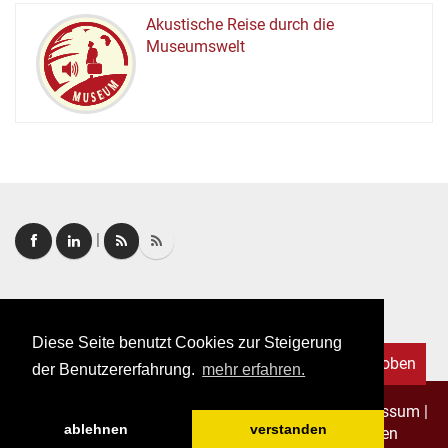
Akustische Reise durch die
Museumswelt
M
U
E
M
S
U
|
Login
|
FAQ
Diese Seite benutzt Cookies zur Steigerung
Nach oben
der Benutzererfahrung.
mehr erfahren.
Copyright © 2026. Alle Rechte vorbehalten.
–
Impressum
|
ablehnen
verstanden
Datenschutz
|
Allgemeine Geschäftsbedingungen