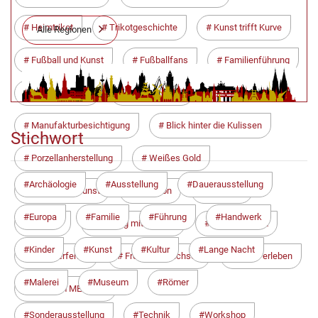
Heimtrikot
Trikotgeschichte
Kunst trifft Kurve
Alle Regionen
Fußball und Kunst
Fußballfans
Familienführung
Sonderführung
Werksführung
Manufakturbesichtigung
Blick hinter die Kulissen
Stichwort
Porzellanherstellung
Weißes Gold
Archäologie
Ausstellung
Dauerausstellung
Handwerkskunst
Tradition
Sachsen
Europa
Familie
Führung
Handwerk
Meißen
Ausflug mit Kindern
Familienevent
Kinder
Kunst
Kultur
Lange Nacht
Sommerferien
Freizeit in Sachsen
Kultur erleben
Malerei
Museum
Römer
Museum MEISSEN
Sonderausstellung
Technik
Workshop