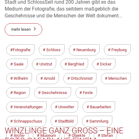
Stadt und SchlossSeit rund 200 Jahren gibt es das
Medium der Fotografie, das seitdem maßgeblich die
Geschehnisse und die Menschen der Welt dokument...
mehr lesen
Fotografie
Schloss
Neuenburg
Freyburg
Saale
Unstrut
Bergfried
Dicker
Wilhelm
Arnold
Ortschronist
Menschen
Region
Geschehnisse
Feste
Veranstaltungen
Unwetter
Bauarbeiten
Schnappschuss
Stadtbild
Sammlung
WINZLINGE GANZ GROSS – EINE F
Archiv
Museum
Objekte
Stefan