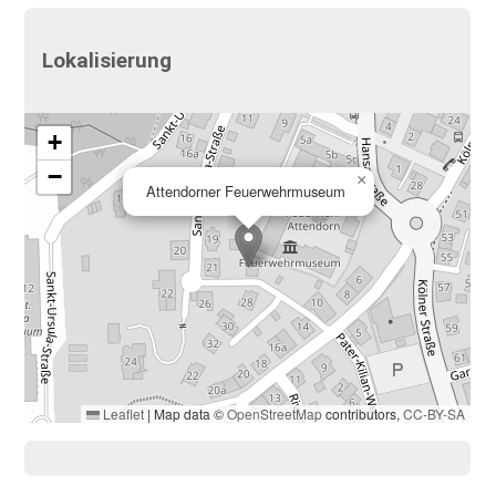
Lokalisierung
+
−
×
Attendorner Feuerwehrmuseum
Leaflet
|
Map data ©
OpenStreetMap
contributors,
CC-BY-SA