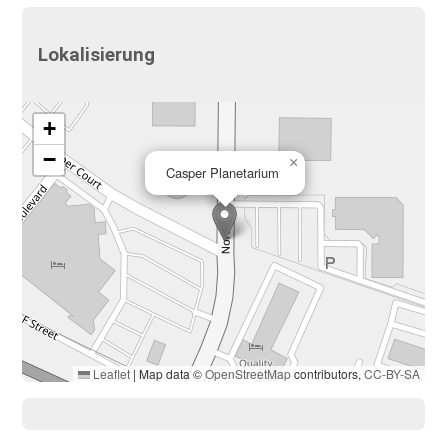
Lokalisierung
+
−
×
Casper Planetarium
Leaflet
|
Map data ©
OpenStreetMap
contributors,
CC-BY-SA