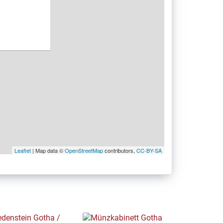
Leaflet
| Map data ©
OpenStreetMap
contributors,
CC-BY-SA