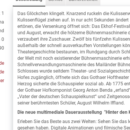
 1
Das Glöckchen klingelt. Knarzend ruckeln die Kulissen
Kulissenflügel ziehen auf. In nur acht Sekunden änder
ha
ertönen, die Versenkung öffnet sich: Das Ekhof-Festival 
nd
und August, erwacht die hölzerne Bühnenmaschinerie 
verzaubert ihre Zuschauer. Zwölf bis fünfzehn Kulissen
 0
außerhalb der schnell ausverkauften Vorstellungen kö
90
Theatergeschichte bestaunen, im Rundgang durch Schlo
der Welt mit noch existierender Bühnenmaschinerie erhi
de
Schnellverwandlungsmaschinerie des Mailänder Bühnen
Schlosses wurde seitdem Theater- und Sozialgeschich
de
Hofes zugänglich, öffnete sich das Gothaer Hoftheater
er
Herzog sicherte die Schauspieler sozial ab. Ab 1775 en
der Gothaer Hofkomponist Georg Anton Benda „erfand“
„Vater der deutschen Schauspielkunst“ und Zeitgenosse
seiner berühmtesten Schüler, August Wilhelm Iffland.
Die neue multimediale Dauerausstellung "Hinter den 
Erleben Sie das Beste aus zwei Welten: Sehen Sie das l
gesehen haben. Digitale Animationen und filmische S