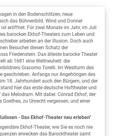
wagen in den Bodenschlitzen, neue
t sich das Bühnenbild. Wind und Donner
ist eröffnet. Für zwei Monate im Jahr, im Juli
des barocken Ekhof-Theaters zum Leben und
schieber arbeiten an der Illusion. Doch auch
nnen Besucher diesen Schatz der
ss Friedenstein. Das älteste barocke Theater
elt ab 1681 eine Weltneuheit: die
bildners Giacomo Torelli. Im Westturm des
te geschrieben. Anfangs nur Angehörigen des
 im 18. Jahrhundert auch den Bürgern, und der
tstand hier das erste deutsche Hoftheater und
 das Melodram. Mit dabei: Conrad Ekhof, der
 Goethes, zu Unrecht vergessen, und einer
Kulissen - Das Ekhof-Theater neu erleben"
egendäre Ekhof-Theater, wie Sie es noch nie
equenzen erwecken das Barocktheater samt