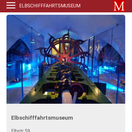
ELBSCHIFFFAHRTSMUSEUM
Elbschifffahrtsmuseum
Elbstr 59