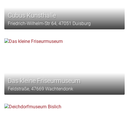
Cubus Kunsthalle
Friedrich-Wilhelm-Str 64, 47051 Duisburg
Das kleine Friseurmuseum
Feldstraße, 47669 Wachtendonk