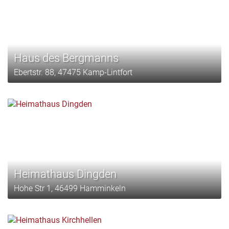
Haus des Bergmanns
Ebertstr. 88, 47475 Kamp-Lintfort
Heimathaus Dingden
Hohe Str 1, 46499 Hamminkeln