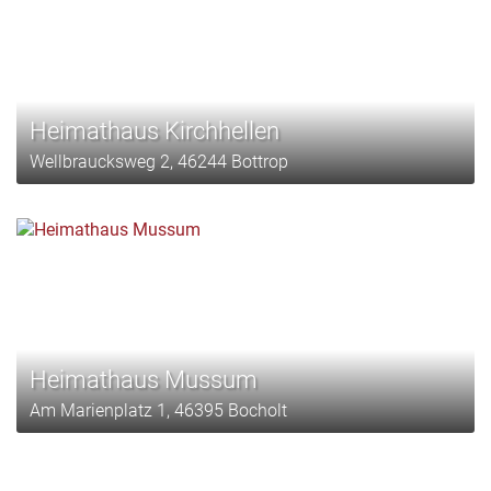
Heimathaus Kirchhellen
Wellbraucksweg 2, 46244 Bottrop
Heimathaus Mussum
Am Marienplatz 1, 46395 Bocholt