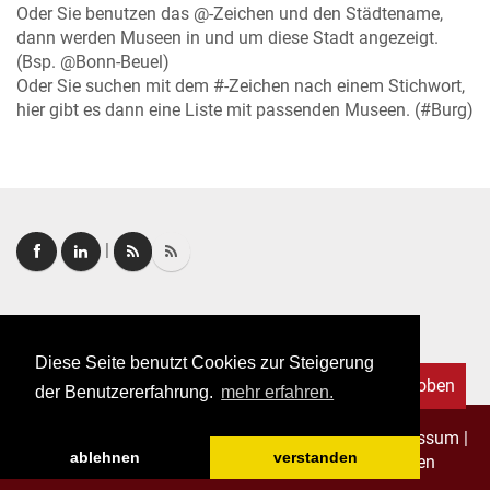
Oder Sie benutzen das @-Zeichen und den Städtename,
dann werden Museen in und um diese Stadt angezeigt.
(Bsp. @Bonn-Beuel)
Oder Sie suchen mit dem #-Zeichen nach einem Stichwort,
hier gibt es dann eine Liste mit passenden Museen. (#Burg)
|
Login
|
FAQ
Diese Seite benutzt Cookies zur Steigerung
Nach oben
der Benutzererfahrung.
mehr erfahren.
Copyright © 2026. Alle Rechte vorbehalten.
–
Impressum
|
ablehnen
verstanden
Datenschutz
|
Allgemeine Geschäftsbedingungen