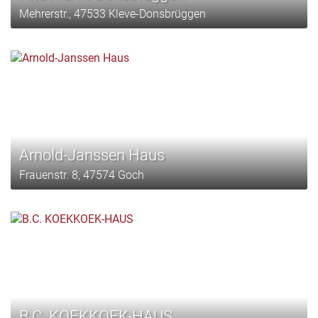
Mehrerstr., 47533 Kleve-Donsbrüggen
Arnold-Janssen Haus
Frauenstr. 8, 47574 Goch
B.C. KOEKKOEK-HAUS