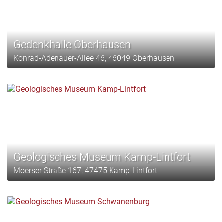
Gedenkhalle Oberhausen
Konrad-Adenauer-Allee 46, 46049 Oberhausen
Geologisches Museum Kamp-Lintfort
Moerser Straße 167, 47475 Kamp-Lintfort