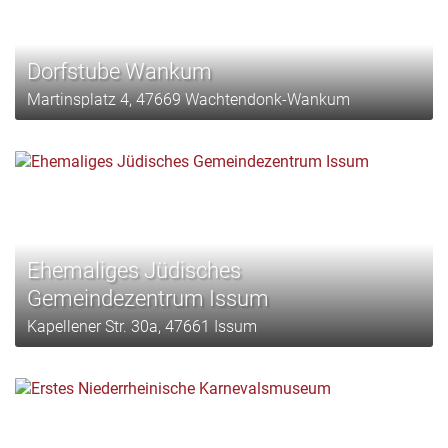
Dorfstube Wankum
Martinsplatz 4, 47669 Wachtendonk-Wankum
Ehemaliges Jüdisches
Gemeindezentrum Issum
Kapellener Str. 30a, 47661 Issum