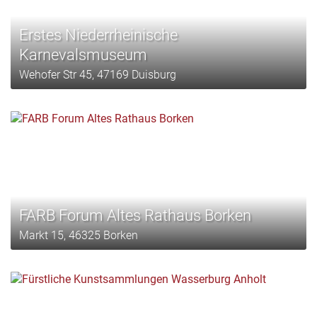
Erstes Niederrheinische
Karnevalsmuseum
Wehofer Str 45, 47169 Duisburg
FARB Forum Altes Rathaus Borken
Markt 15, 46325 Borken