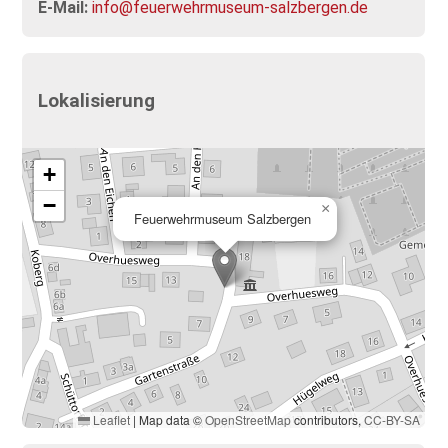
E-Mail:
info@feuerwehrmuseum-salzbergen.de
Lokalisierung
+
−
×
Feuerwehrmuseum Salzbergen
Leaflet
|
Map data ©
OpenStreetMap
contributors,
CC-BY-SA