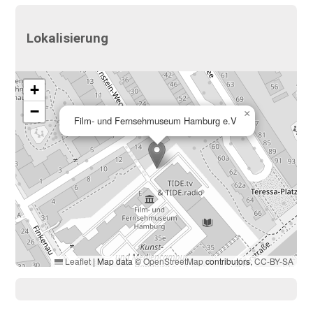
Lokalisierung
+
−
×
Film- und Fernsehmuseum Hamburg e.V
Leaflet
|
Map data ©
OpenStreetMap
contributors,
CC-BY-SA