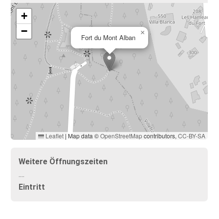
+
−
×
Fort du Mont Alban
Leaflet
|
Map data ©
OpenStreetMap
contributors,
CC-BY-SA
Weitere Öffnungszeiten
....
Eintritt