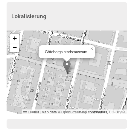
Lokalisierung
+
−
×
Göteborgs stadsmuseum
Leaflet
|
Map data ©
OpenStreetMap
contributors,
CC-BY-SA