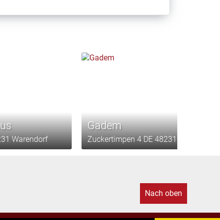
aus
Gadem
231 Warendorf
Zuckertimpen 4 DE 48231 Warendorf
Nach oben