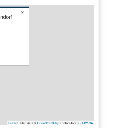
×
ndorf
Leaflet
| Map data ©
OpenStreetMap
contributors,
CC-BY-SA