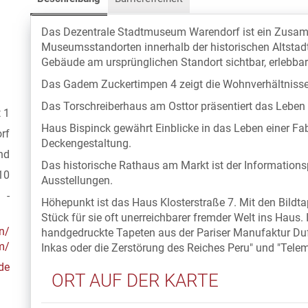
Das Dezentrale Stadtmuseum Warendorf ist ein Zusa
Museumsstandorten innerhalb der historischen Altstadt. 
Gebäude am ursprünglichen Standort sichtbar, erlebba
Das Gadem Zuckertimpen 4 zeigt die Wohnverhältnisse
Das Torschreiberhaus am Osttor präsentiert das Leben d
 1
Haus Bispinck gewährt Einblicke in das Leben einer Fab
rf
Deckengestaltung.
nd
Das historische Rathaus am Markt ist der Informatio
10
Ausstellungen.
-
Höhepunkt ist das Haus Klosterstraße 7. Mit den Bildt
Stück für sie oft unerreichbarer fremder Welt ins Haus
n/
handgedruckte Tapeten aus der Pariser Manufaktur Du
m/
Inkas oder die Zerstörung des Reiches Peru" und "Telem
de
ORT AUF DER KARTE