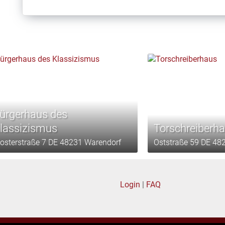
ürgerhaus des
lassizismus
Torschreiberh
losterstraße 7 DE 48231 Warendorf
Oststraße 59 DE 48
Login
|
FAQ