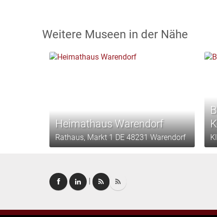
Weitere Museen in der Nähe
B
Heimathaus Warendorf
K
Rathaus, Markt 1 DE 48231 Warendorf
K
|