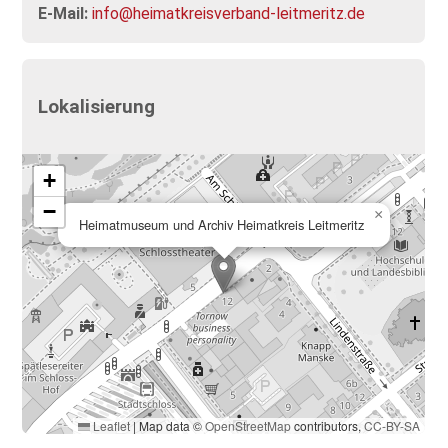
E-Mail:
info@heimatkreisverband-leitmeritz.de
Lokalisierung
+
−
×
Heimatmuseum und Archiv Heimatkreis Leitmeritz
Leaflet
|
Map data ©
OpenStreetMap
contributors,
CC-BY-SA