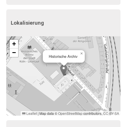
Lokalisierung
+
−
×
Historische Archiv
Leaflet
|
Map data ©
OpenStreetMap
contributors,
CC-BY-SA