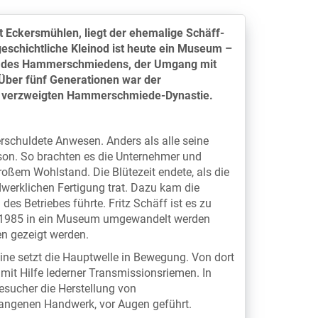
t Eckersmühlen, liegt der ehemalige Schäff-
eschichtliche Kleinod ist heute ein Museum –
t des Hammerschmiedens, der Umgang mit
 Über fünf Generationen war der
it verzweigten Hammerschmiede-Dynastie.
chuldete Anwesen. Anders als alle seine
rson. So brachten es die Unternehmer und
ßem Wohlstand. Die Blütezeit endete, als die
werklichen Fertigung trat. Dazu kam die
des Betriebes führte. Fritz Schäff ist es zu
so 1985 in ein Museum umgewandelt werden
n gezeigt werden.
ine setzt die Hauptwelle in Bewegung. Von dort
mit Hilfe lederner Transmissionsriemen. In
esucher die Herstellung von
gangenen Handwerk, vor Augen geführt.