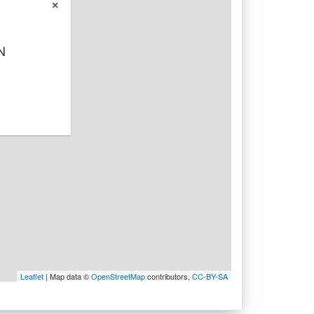
×
N
Leaflet
| Map data ©
OpenStreetMap
contributors,
CC-BY-SA