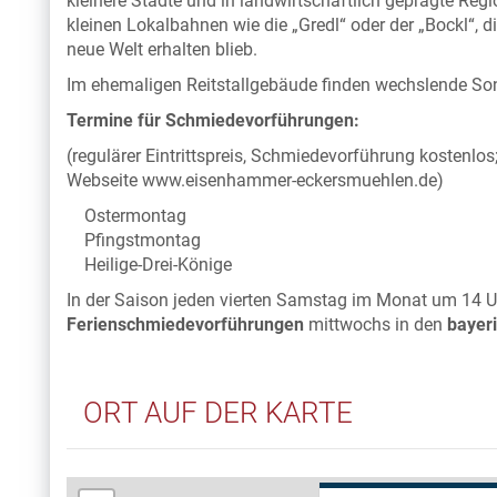
kleinere Städte und in landwirtschaftlich geprägte Reg
kleinen Lokalbahnen wie die „Gredl“ oder der „Bockl“, d
neue Welt erhalten blieb.
Im ehemaligen Reitstallgebäude finden wechslende Son
Termine für Schmiedevorführungen:
(regulärer Eintrittspreis, Schmiedevorführung kostenlos
Webseite www.eisenhammer-eckersmuehlen.de)
Ostermontag
Pfingstmontag
Heilige-Drei-Könige
In der Saison jeden vierten Samstag im Monat um 14 
Ferienschmiedevorführungen
mittwochs in den
bayer
ORT AUF DER KARTE