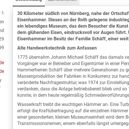
 1
30 Kilometer südlich von Nürnberg, nahe der Ortschaf
Eisenhammer. Dieses an der Roth gelegene industrieg
en
ein lebendiges Museum, das dem Besucher die Kuns
nd
dem glühenden Eisen, eindrucksvoll vor Augen führt.
Eisenhammer im Besitz der Familie Schäff, einer we
29
99
Alte Handwerkstechnik zum Anfassen
1775 übernahm Johann Michael Schäff das damals vers
de
Vorgänger war er Betreiber und Eigentümer in einer Pe
Hammerherren Schäff über mehrere Generationen zu gro
de
Massenproduktion der Fabriken in Konkurrenz zur hand
r
veränderte Nachfragestruktur, was 1974 zur Einstellung 
e
verdanken, dass die Anlage betriebsbereit blieb und 
konnte, in dem heute regelmäßig Schmiedevorführunge
Wasserkraft treibt die wuchtigen Hämmer an. Eine Turb
erfolgt die Kraftübertragung auf die einzelnen Hämmer 
einer gesonderten, kleinen Museumseinheit wird dem B
Transmissionsriemen, einem ebenfalls längst unterge