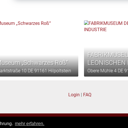
FABRIKMUSE
useum „Schwarzes Roß“
LEONISCHEN 
arktstraße 10 DE 91161 Hilpoltstein
Obere Mühle 4 DE 9
Login
|
FAQ
pressum
|
Datenschutz
|
Allgemeine Geschäftsbedingungen
ahrung.
mehr erfahren.