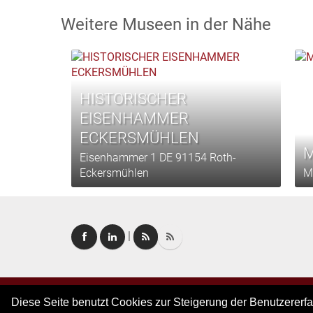
Weitere Museen in der Nähe
HISTORISCHER
EISENHAMMER
ECKERSMÜHLEN
M
Eisenhammer 1 DE 91154 Roth-
Eckersmühlen
M
|
ReichsstadtMuseum
(Weißenburg)
Copyright © 2026. Alle Rechte vorbehalten.
–
Im
Diese Seite benutzt Cookies zur Steigerung der Benutzererf