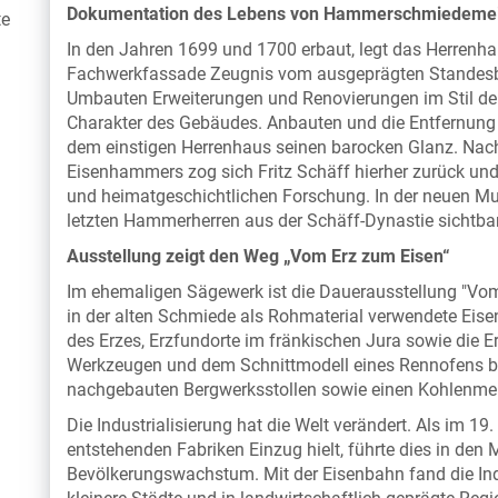
Dokumentation des Lebens von Hammerschmiedemeist
te
In den Jahren 1699 und 1700 erbaut, legt das Herrenha
Fachwerkfassade Zeugnis vom ausgeprägten Standesb
Umbauten Erweiterungen und Renovierungen im Stil der
Charakter des Gebäudes. Anbauten und die Entfernun
dem einstigen Herrenhaus seinen barocken Glanz. Nach 
Eisenhammers zog sich Fritz Schäff hierher zurück und 
und heimatgeschichtlichen Forschung. In der neuen M
letzten Hammerherren aus der Schäff-Dynastie sichtbar
Ausstellung zeigt den Weg „Vom Erz zum Eisen“
Im ehemaligen Sägewerk ist die Dauerausstellung "Vom 
in der alten Schmiede als Rohmaterial verwendete Eise
des Erzes, Erzfundorte im fränkischen Jura sowie die
Werkzeugen und dem Schnittmodell eines Rennofens be
nachgebauten Bergwerksstollen sowie einen Kohlenmei
Die Industrialisierung hat die Welt verändert. Als im 1
entstehenden Fabriken Einzug hielt, führte dies in den
Bevölkerungswachstum. Mit der Eisenbahn fand die Ind