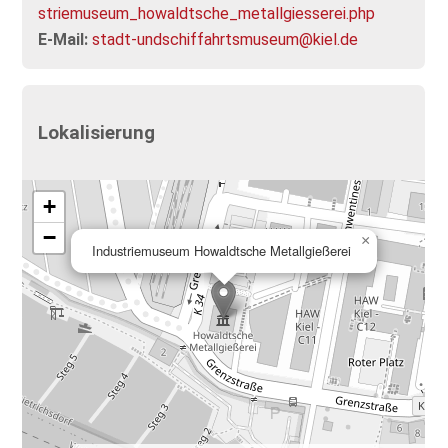
striemuseum_howaldtsche_metallgiesserei.php
E-Mail:
stadt-undschiffahrtsmuseum@kiel.de
Lokalisierung
+
−
×
Industriemuseum Howaldtsche Metallgießerei