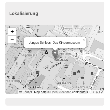
Lokalisierung
+
−
×
Junges Schloss. Das Kindermuseum
Leaflet
|
Map data ©
OpenStreetMap
contributors,
CC-BY-SA