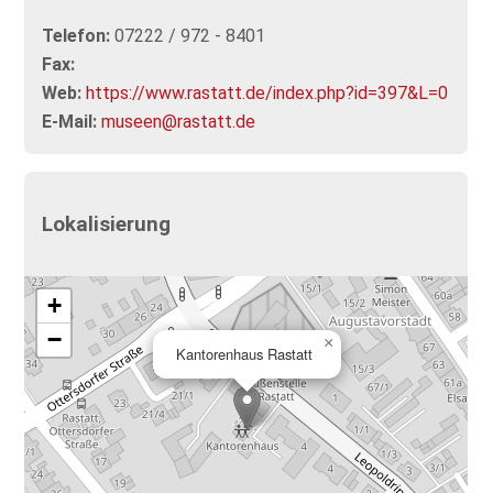
Telefon:
07222 / 972 - 8401
Fax:
Web:
https://www.rastatt.de/index.php?id=397&L=0
E-Mail:
museen@rastatt.de
Lokalisierung
+
−
×
Kantorenhaus Rastatt