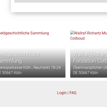
eldgeschichtliche
Wallraf-Richa
ammlung
Fondation Cor
reissparkasse Köln , Neumarkt 18-24
Obenmarspforten (A
E 50667 Köln
DE 50667 Köln
Login
|
FAQ