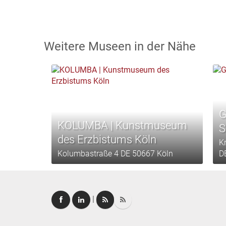
Weitere Museen in der Nähe
G
KOLUMBA | Kunstmuseum
S
des Erzbistums Köln
K
Kolumbastraße 4 DE 50667 Köln
D
|
Dokumentationszentrum
und Museum über die