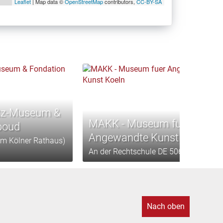
Leaflet
| Map data ©
OpenStreetMap
contributors,
CC-BY-SA
rtz-Museum &
MAKK - Museum fuer
boud
Angewandte Kunst Koeln
m Kölner Rathaus)
An der Rechtschule DE 50667 Köln
Nach oben