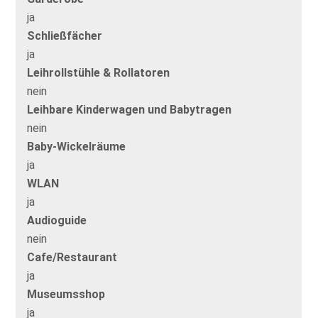
ja
Schließfächer
ja
Leihrollstühle & Rollatoren
nein
Leihbare Kinderwagen und Babytragen
nein
Baby-Wickelräume
ja
WLAN
ja
Audioguide
nein
Cafe/Restaurant
ja
Museumsshop
ja