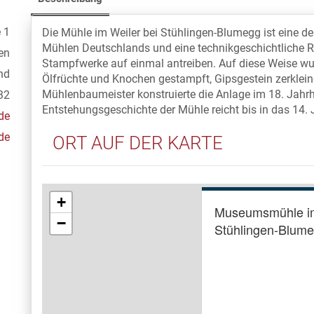
 1
Die Mühle im Weiler bei Stühlingen-Blumegg ist eine de
Mühlen Deutschlands und eine technikgeschichtliche Ra
en
Stampfwerke auf einmal antreiben. Auf diese Weise wur
nd
Ölfrüchte und Knochen gestampft, Gipsgestein zerklei
Mühlenbaumeister konstruierte die Anlage im 18. Jahrhu
32
Entstehungsgeschichte der Mühle reicht bis in das 14. 
de
de
ORT AUF DER KARTE
+
Museumsmühle im
−
Stühlingen-Blum