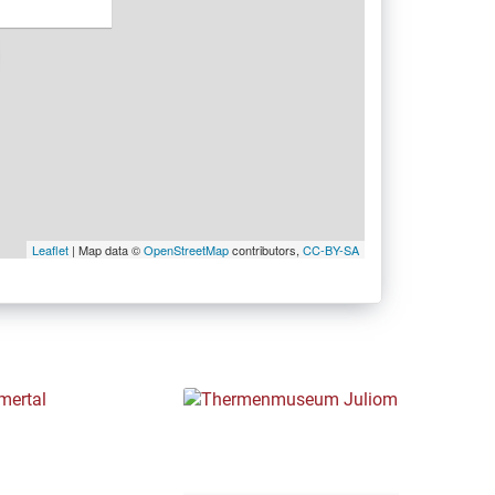
Leaflet
| Map data ©
OpenStreetMap
contributors,
CC-BY-SA