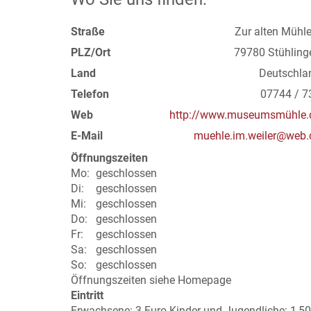
Straße
Zur alten Mühle
PLZ/Ort
79780 Stühling
Land
Deutschla
Telefon
07744 / 7
Web
http://www.museumsmühle.
E-Mail
muehle.im.weiler@web.
Öffnungszeiten
Mo:
geschlossen
Di:
geschlossen
Mi:
geschlossen
Do:
geschlossen
Fr:
geschlossen
Sa:
geschlossen
So:
geschlossen
Öffnungszeiten siehe Homepage
Eintritt
Erwachsene: 3 Euro Kinder und Jugendliche: 1,50