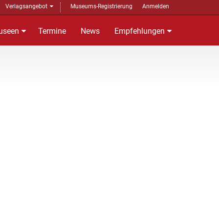
Verlagsangebot
Museums-Registrierung
Anmelden
useen
Termine
News
Empfehlungen