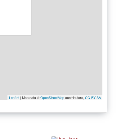
Leaflet
| Map data ©
OpenStreetMap
contributors,
CC-BY-SA