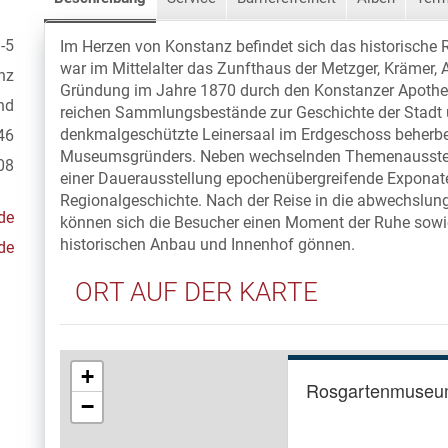
-5
Im Herzen von Konstanz befindet sich das historisc
war im Mittelalter das Zunfthaus der Metzger, Krämer, A
nz
Gründung im Jahre 1870 durch den Konstanzer Apotheker
nd
reichen Sammlungsbestände zur Geschichte der Stadt u
denkmalgeschützte Leinersaal im Erdgeschoss beherb
46
Museumsgründers. Neben wechselnden Themenausstel
08
einer Dauerausstellung epochenübergreifende Exponat
Regionalgeschichte. Nach der Reise in die abwechslu
de
können sich die Besucher einen Moment der Ruhe sow
historischen Anbau und Innenhof gönnen.
de
ORT AUF DER KARTE
+
Rosgartenmuse
−