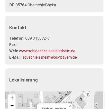
DE-85764 Oberschleißheim
Kontakt
Telefon:
089 315872-0
Fax:
Web:
www.schloesser-schleissheim.de
E-Mail:
sgvschleissheim@bsv.bayern.de
Lokalisierung
+
−
×
Schloss Lustheim