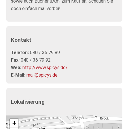
sowie auch Bücher u.v.m. zum Kauf an. Schauen Sie
doch einfach mal vorbei!
Kontakt
Telefon:
040 / 36 79 89
Fax:
040 / 36 79 92
Web:
http://www.spicys.de/
E-Mail:
mail@spicys.de
Lokalisierung
+