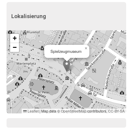
Lokalisierung
+
−
×
Spielzeugmuseum
Leaflet
|
Map data ©
OpenStreetMap
contributors,
CC-BY-SA