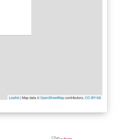
Leaflet
| Map data ©
OpenStreetMap
contributors,
CC-BY-SA