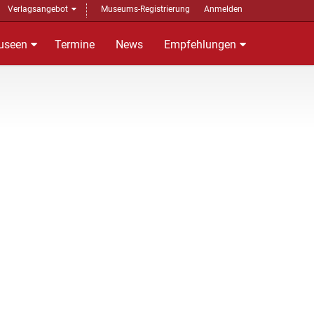
Verlagsangebot
Museums-Registrierung
Anmelden
useen
Termine
News
Empfehlungen