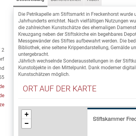
Die Petrikapelle am Stiftsmarkt in Freckenhorst wurd
Jahrhunderts errichtet. Nach vielfältigen Nutzungen 
die zahlreichen Kunstschätze des ehemaligen Damensti
Kreuzgang neben der Stiftskirche ein begehbares Depot,
Messgewänder des Stiftes aufbewahrt werden. Die bede
Bibliothek, eine seltene Krippendarstellung, Gemälde un
f 2
untergebracht.
rf
Jährlich wechselnde Sonderausstellungen in der Stiftk
Kunstobjekte in den Mittelpunkt. Dank moderner digita
nd
Kunstschätzen möglich.
55
de
ORT AUF DER KARTE
de
ze
+
Stiftskammer Fre
−