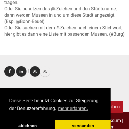
tragen.
Oder Sie benutzen das @-Zeichen und den Städtename,
dann werden Museen in und um diese Stadt angezeigt.
(Bsp. @Bonn-Beuel)
Oder Sie suchen mit dem #-Zeichen nach einem Stichwort,
hier gibt es dann eine Liste mit passenden Museen. (#Burg)
|
Login
|
FAQ
Diese Seite benutzt Cookies zur Steigerung
Nach oben
der Benutzererfahrung.
mehr erfahren.
Copyright © 2026. Alle Rechte vorbehalten.
–
Impressum
|
ablehnen
verstanden
Datenschutz
|
Allgemeine Geschäftsbedingungen