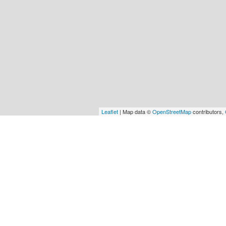
Leaflet
| Map data ©
OpenStreetMap
contributors,