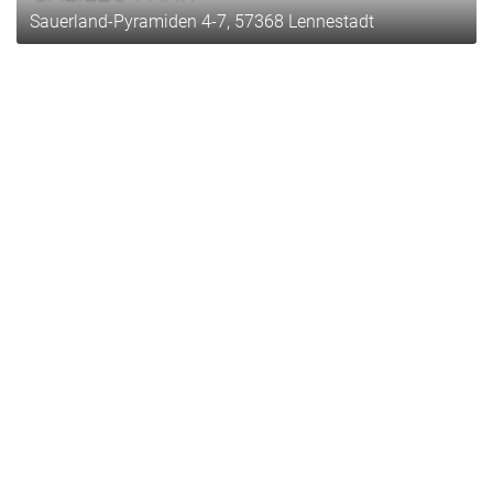
Sauerland-Pyramiden 4-7, 57368 Lennestadt