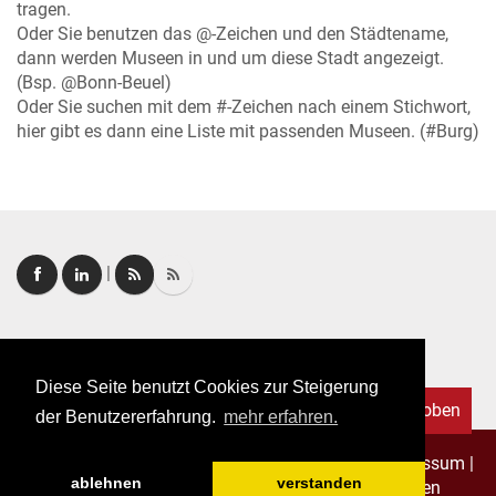
tragen.
Oder Sie benutzen das @-Zeichen und den Städtename,
dann werden Museen in und um diese Stadt angezeigt.
(Bsp. @Bonn-Beuel)
Oder Sie suchen mit dem #-Zeichen nach einem Stichwort,
hier gibt es dann eine Liste mit passenden Museen. (#Burg)
|
Login
|
FAQ
Diese Seite benutzt Cookies zur Steigerung
Nach oben
der Benutzererfahrung.
mehr erfahren.
Copyright © 2026. Alle Rechte vorbehalten.
–
Impressum
|
ablehnen
verstanden
Datenschutz
|
Allgemeine Geschäftsbedingungen