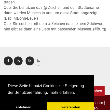
tragen.
Oder Sie benutzen das @-Zeichen und den Städtename,
dann werden Museen in und um diese Stadt angezeigt.
(Bsp. @Bonn-Beuel)
Oder Sie suchen mit dem #-Zeichen nach einem Stichwort,
hier gibt es dann eine Liste mit passenden Museen. (#Burg)
|
Login
|
FAQ
Diese Seite benutzt Cookies zur Steigerung
Nach oben
der Benutzererfahrung.
mehr erfahren.
Copyright © 2026. Alle Rechte vorbehalten.
–
Impressum
|
ablehnen
verstanden
Datenschutz
|
Allgemeine Geschäftsbedingungen