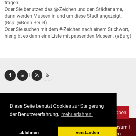
tragen.
Oder Sie benutzen das @-Zeichen und den Städtename,
dann werden Museen in und um diese Stadt angezeigt.
(Bsp. @Bonn-Beuel)
Oder Sie suchen mit dem #-Zeichen nach einem Stichwort,
hier gibt es dann eine Liste mit passenden Museen. (#Burg)
|
Login
|
FAQ
Diese Seite benutzt Cookies zur Steigerung
Nach oben
der Benutzererfahrung.
mehr erfahren.
Copyright © 2026. Alle Rechte vorbehalten.
–
Impressum
|
ablehnen
verstanden
Datenschutz
|
Allgemeine Geschäftsbedingungen