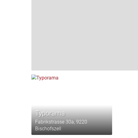
Typorama
Fabrikstrasse 30a, 9220
Bischofszell