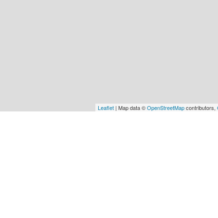
Leaflet
| Map data ©
OpenStreetMap
contributors,