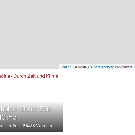
Leaflet
| Map data ©
OpenStreetMap
contributors,
höhle - Durch Zeit
 Klima
an der Ilm, 99423 Weimar