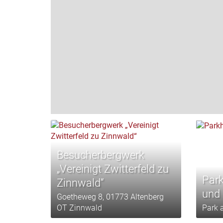
Besucherbergwerk
„Vereinigt Zwitterfeld zu
Park
Zinnwald“
und
Goetheweg 8, 01773 Altenberg
OT Zinnwald
Park 