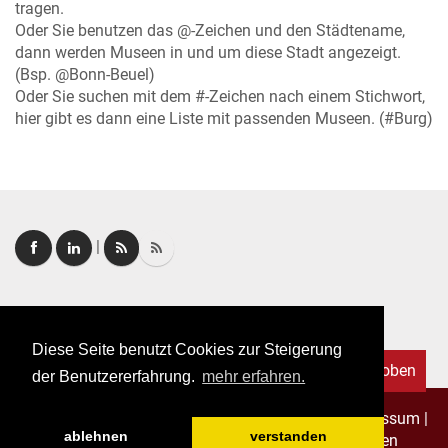
tragen.
Oder Sie benutzen das @-Zeichen und den Städtename,
dann werden Museen in und um diese Stadt angezeigt.
(Bsp. @Bonn-Beuel)
Oder Sie suchen mit dem #-Zeichen nach einem Stichwort,
hier gibt es dann eine Liste mit passenden Museen. (#Burg)
|
Login
|
FAQ
Diese Seite benutzt Cookies zur Steigerung
Nach oben
der Benutzererfahrung.
mehr erfahren.
Copyright © 2026. Alle Rechte vorbehalten.
–
Impressum
|
ablehnen
verstanden
Datenschutz
|
Allgemeine Geschäftsbedingungen