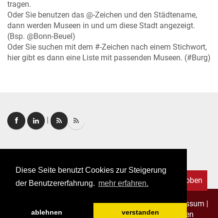
tragen.
Oder Sie benutzen das @-Zeichen und den Städtename,
dann werden Museen in und um diese Stadt angezeigt.
(Bsp. @Bonn-Beuel)
Oder Sie suchen mit dem #-Zeichen nach einem Stichwort,
hier gibt es dann eine Liste mit passenden Museen. (#Burg)
|
Login
|
FAQ
Diese Seite benutzt Cookies zur Steigerung
Nach oben
der Benutzererfahrung.
mehr erfahren.
Copyright © 2026. Alle Rechte vorbehalten.
–
Impressum
|
ablehnen
verstanden
Datenschutz
|
Allgemeine Geschäftsbedingungen