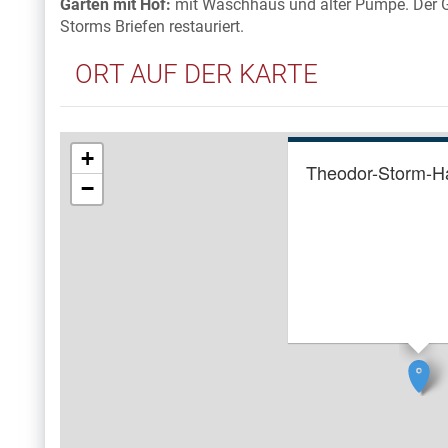
Garten mit Hof:
mit Waschhaus und alter Pumpe. Der G
Storms Briefen restauriert.
ORT AUF DER KARTE
+
Theodor-Storm-H
−