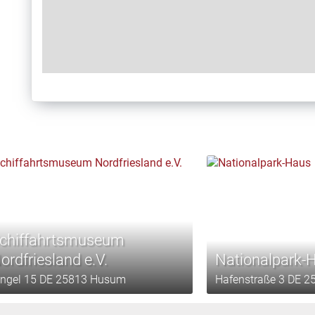
chiffahrtsmuseum
ordfriesland e.V.
Nationalpark-
ingel 15 DE 25813 Husum
Hafenstraße 3 DE 