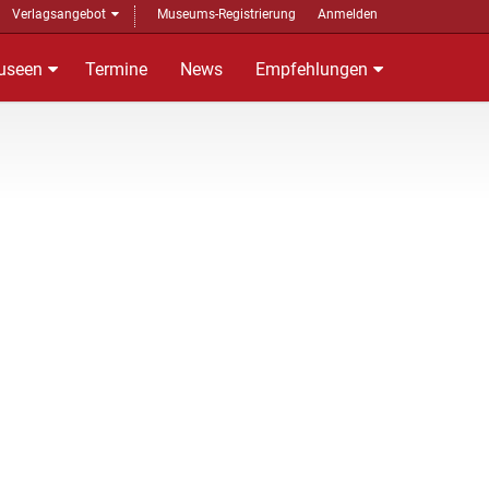
Verlagsangebot
Museums-Registrierung
Anmelden
useen
Termine
News
Empfehlungen