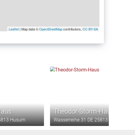
Leaflet
| Map data ©
OpenStreetMap
contributors,
CC-BY-SA
Haus
Theodor-Storm-Haus
25813 Husum
Wasserreihe 31 DE 25813 Husum