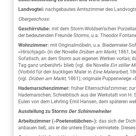
Landvogtei:
nachgebautes Amtszimmer des Landvogts
Obergeschoss:
Geschirrstube:
mit dem Storm-Woldsen’schen Porzellan-
der bedeutenden Freunde Storms, u.a. Theodor Fontane 
Wohnzimmer:
mit Originalmöbeln, u.a. Biedermeier-Sof
»Hirschjagd« (in der Novelle
Drüben am Markt,
1861, be
Sofatisch, an dem Storm aus eigenen Werken vorlas; das
Tag ganz unberührt« blieb (vgl. die Novelle
Ein stiller 
(Vorbild für den buckligen Maler in
Eine Malerarbeit
, 18
(vgl.
Drüben am Markt
, 1861); originale Puppenwiege 
Hademarschenzimmer:
früher Elternschlafzimmer; zur
Hademarschen; Schreibtisch aus der Werkstatt von H. 
Eulen von dem Lehrling Emil Hansen, dem späteren wel
Ausstellung zu Storms
Der Schimmelreiter
Arbeitszimmer (
»
Poetenstübchen
«
):
das sich der Dicht
anbauen ließ, als er die untere Etage vermietete. Dieses