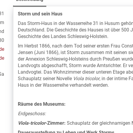
31
Storm und sein Haus
um
Das Storm-Haus in der Wasserreihe 31 in Husum gehör
Deutschland. Die Geschichte des Hauses ist über 500 Jah
nd
Geschichte des Landes Schleswig-Holstein.
30
Im Herbst 1866, nach dem Tod seiner ersten Frau Cons
de
Jensen (Juni 1866), ist Storm zusammen mit seinen s
de
der Annexion Schleswig-Holsteins durch Preußen wurd
Landvogts abgeschafft, Storm wurde Amtsrichter. Er ve
Landvogtei. Das Wohnzimmer dieser unteren Etage abe
Sa
Schauplatz seiner Novelle
Viola tricolor
, in der intime
Haus in der Wasserreihe verhandelt werden.
Räume des Museums:
Erdgeschoss:
Viola-tricolor
-Zimmer:
Schauplatz der gleichnamigen N
Dauerausstellung zu Leben und Werk Storms