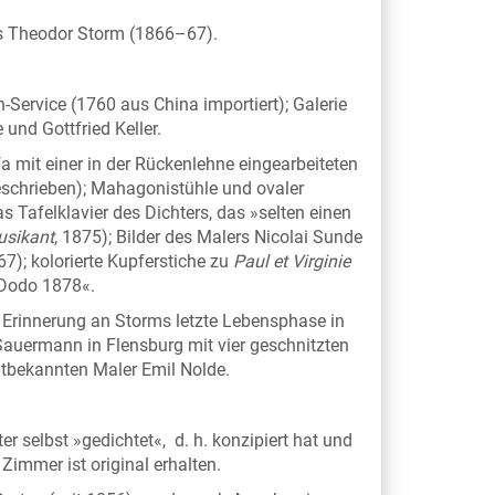
 Theodor Storm (1866–67).
Service (1760 aus China importiert); Galerie
und Gottfried Keller.
a mit einer in der Rückenlehne eingearbeiteten
schrieben); Mahagonistühle und ovaler
 Tafelklavier des Dichters, das »selten einen
Musikant
, 1875); Bilder des Malers Nicolai Sunde
67); kolorierte Kupferstiche zu
Paul et Virginie
»Dodo 1878«.
 Erinnerung an Storms letzte Lebensphase in
Sauermann in Flensburg mit vier geschnitzten
tbekannten Maler Emil Nolde.
er selbst »gedichtet«, d. h. konzipiert hat und
 Zimmer ist original erhalten.