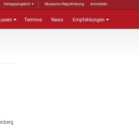
Verlagsangebot
Museums-Registrierung
Anmelden
useen
Termine
News
Empfehlungen
enberg