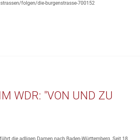
mstrassen/folgen/die-burgenstrasse-700152
M WDR: "VON UND ZU
el führt die adligen Damen nach Baden-Württemberg. Seit 18