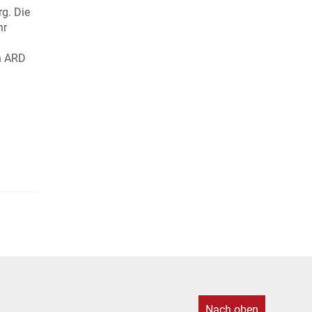
g. Die
hr
n ARD
Nach oben