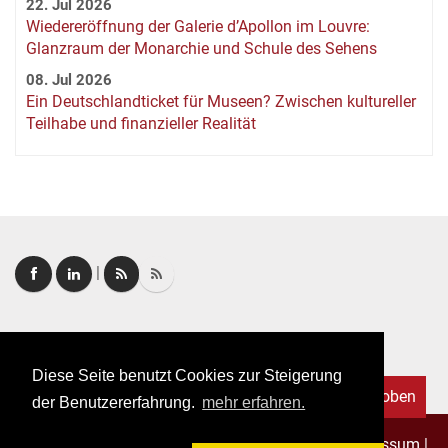
22. Jul 2026
Wiedereröffnung der Galerie d’Apollon im Louvre:
Glanzraum der Monarchie und Schule des Sehens
08. Jul 2026
Ein Deutschlandticket für Museen? Zwischen kultureller
Teilhabe und finanzieller Realität
|
Login
|
FAQ
Diese Seite benutzt Cookies zur Steigerung
Nach oben
der Benutzererfahrung.
mehr erfahren.
Copyright © 2026. Alle Rechte vorbehalten.
–
Impressum
|