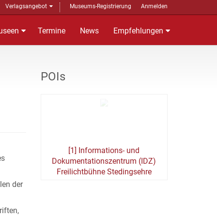
Verlagsangebot
Museums-Registrierung
Anmelden
useen
Termine
News
Empfehlungen
POIs
[1] Informations- und
es
Dokumentationszentrum (IDZ)
Freilichtbühne Stedingsehre
len der
iften,