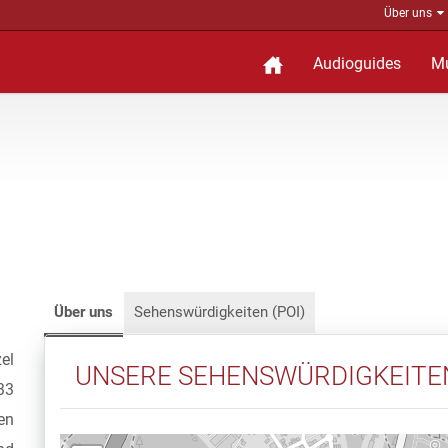
Über uns
Audioguides
M
Über uns
Sehenswürdigkeiten (POI)
zel
UNSERE SEHENSWÜRDIGKEITE
33
en