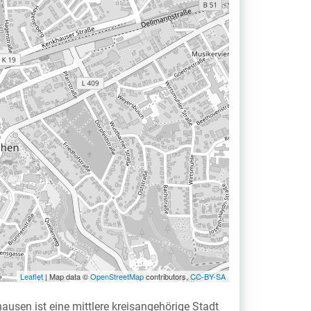
Leaflet
| Map data ©
OpenStreetMap
contributors,
CC-BY-SA
usen ist eine mittlere kreisangehörige Stadt