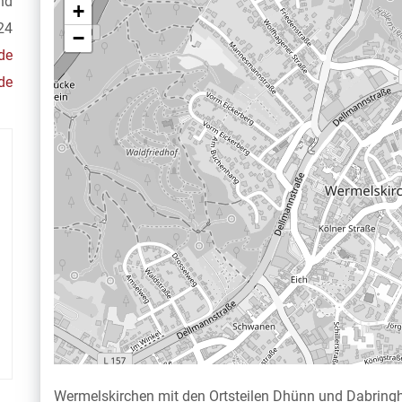
nd
+
24
−
de
de
Wermelskirchen mit den Ortsteilen Dhünn und Dabringha