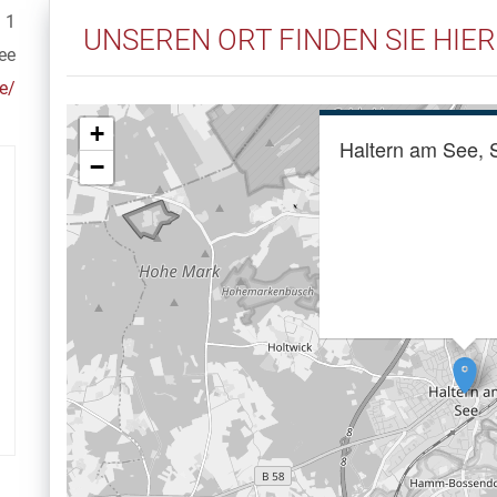
. 1
UNSEREN ORT FINDEN SIE HIER
ee
e/
+
Haltern am See, 
−