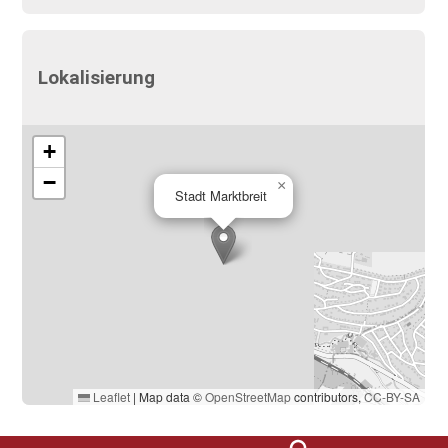
Lokalisierung
+
−
×
Stadt Marktbreit
Leaflet
|
Map data ©
OpenStreetMap
contributors,
CC-BY-SA