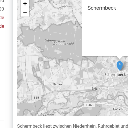
nd
+
Schermbeck
00
−
de
de
Schermbeck liegt zwischen Niederrhein, Ruhrgebiet und