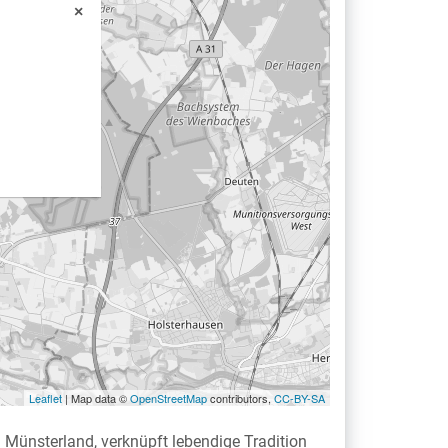
×
Leaflet
| Map data ©
OpenStreetMap
contributors,
CC-BY-SA
 Münsterland, verknüpft lebendige Tradition