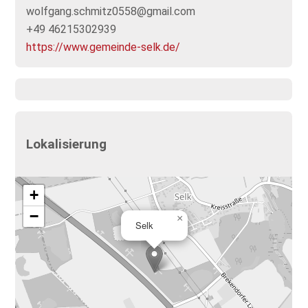
wolfgang.schmitz0558@gmail.com
+49 46215302939
https://www.gemeinde-selk.de/
Lokalisierung
+
−
×
Selk