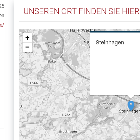
25
UNSEREN ORT FINDEN SIE HIER
en
e/
+
Steinhagen
−