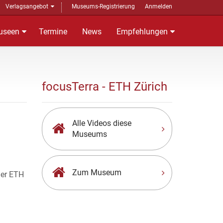
Verlagsangebot
Museums-Registrierung
Anmelden
useen
Termine
News
Empfehlungen
focusTerra - ETH Zürich
Alle Videos diese
Museums
Zum Museum
der ETH