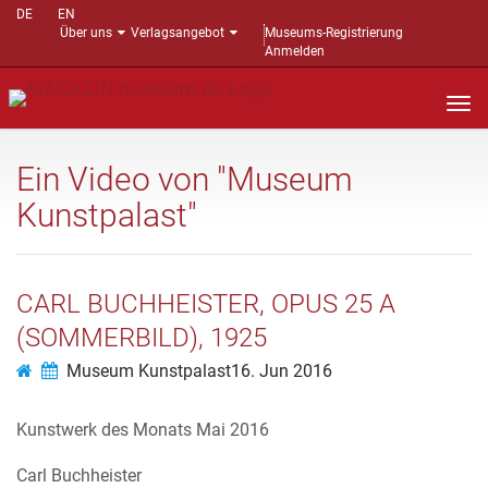
DE
EN
Über uns
Verlagsangebot
Museums-Registrierung
Anmelden
Nav
auf
Ein Video von "Museum
Kunstpalast"
CARL BUCHHEISTER, OPUS 25 A
(SOMMERBILD), 1925
Museum Kunstpalast
16. Jun 2016
Kunstwerk des Monats Mai 2016
Carl Buchheister