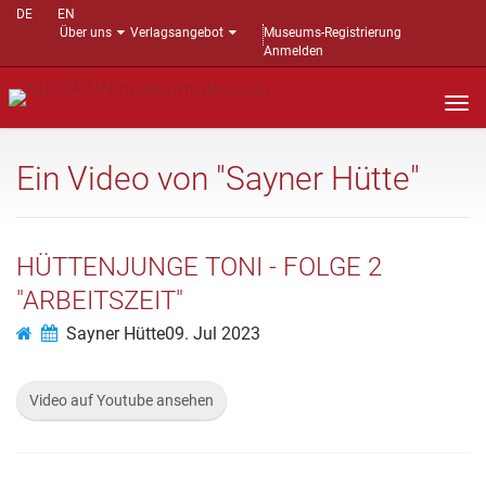
DE
EN
Über uns
Verlagsangebot
Museums-Registrierung
Anmelden
Nav
auf
Ein Video von "Sayner Hütte"
HÜTTENJUNGE TONI - FOLGE 2
"ARBEITSZEIT"
Sayner Hütte
09. Jul 2023
Video auf Youtube ansehen